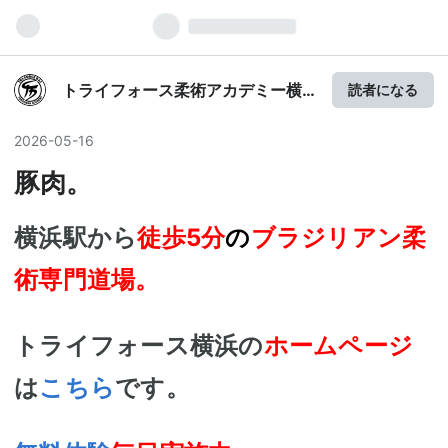
トライフォース柔術アカデミー横
読者になる
浜blog
2026
-
05
-
16
豚肉。
横浜駅から
徒歩5分
の
ブラジリアン
柔
術専門道場。
トライフォース横浜の
ホームページ
は
こちら
です。